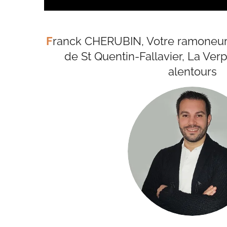
F
ranck CHERUBIN, Votre ramoneur c
de St Quentin-Fallavier, La Verpi
alentours