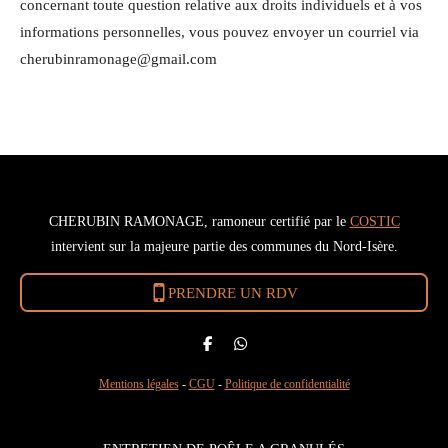
concernant toute question relative aux droits individuels et à vos
informations personnelles, vous pouvez envoyer un courriel via
cherubinramonage@gmail.com
CHERUBIN RAMONAGE, ramoneur certifié par le
COSTIC
intervient sur la majeure partie des communes du Nord-Isère.
PRENDRE UN RDV
P
P
a
a
r
r
Mentions légales
-
CGU
-
Politique de confidentialité
t
t
a
a
g
g
e
e