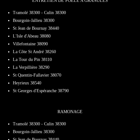
ENTRETIEN DE POÊLE A GRANULÉS
r
r
Tramolé 38300 - Culin 38300
Bourgoin-Jallieu 38300
St Jean de Bournay 38440
L'Isle d'Abeau 38080
Villefontaine 38090
La Côte St André 38260
La Tour du Pin 38110
La Verpillière 38290
St Quentin-Fallavier 38070
Heyrieux 38540
St Georges d'Espéranche 38790
RAMONAGE
Tramolé 38300 - Culin 38300
Bourgoin-Jallieu 38300
St Jean de Bournay 38440